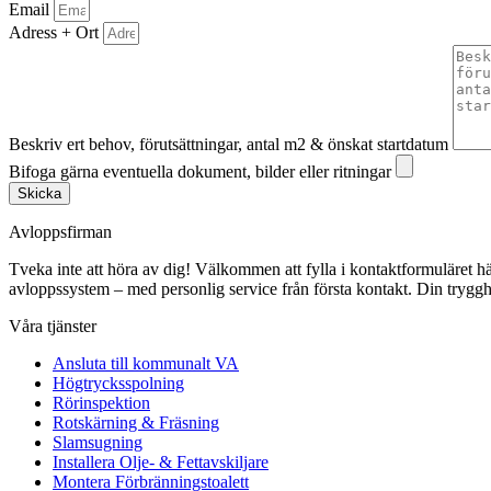
Email
Adress + Ort
Beskriv ert behov, förutsättningar, antal m2 & önskat startdatum
Bifoga gärna eventuella dokument, bilder eller ritningar
Skicka
Avloppsfirman
Tveka inte att höra av dig! Välkommen att fylla i kontaktformuläret här p
avloppssystem – med personlig service från första kontakt. Din trygghe
Våra tjänster
Ansluta till kommunalt VA
Högtrycksspolning
Rörinspektion
Rotskärning & Fräsning
Slamsugning
Installera Olje- & Fettavskiljare
Montera Förbränningstoalett