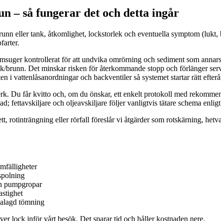
 – så fungerar det och detta ingår
nn eller tank, åtkomlighet, lockstorlek och eventuella symptom (lukt, 
farter.
slamsuger kontrollerat för att undvika omrörning och sediment som ann
k/​brunn. Det minskar risken för återkommande stopp och förlänger servic
ten i vattenlåsanordningar och backventiler så systemet startar rätt efterå
verk. Du får kvitto och, om du önskar, ett enkelt protokoll med rekomme
 fettavskiljare och oljeavskiljare följer vanligtvis tätare schema enligt
t, rotinträngning eller rörfall föreslår vi åtgärder som rotskärning, het
mfälligheter
spolning
ch pumpgropar
astighet
malagd tömning
er lock inför vårt besök. Det sparar tid och håller kostnaden nere.