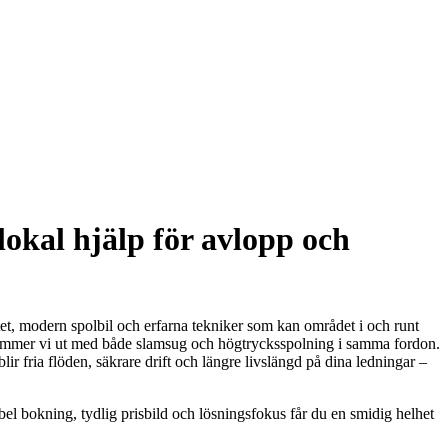
okal hjälp för avlopp och
tet, modern spolbil och erfarna tekniker som kan området i och runt
kommer vi ut med både slamsug och högtrycksspolning i samma fordon.
lir fria flöden, säkrare drift och längre livslängd på dina ledningar –
bel bokning, tydlig prisbild och lösningsfokus får du en smidig helhet