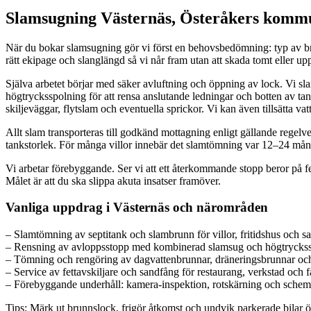
Slamsugning Västernäs, Österåkers kommun
När du bokar slamsugning gör vi först en behovsbedömning: typ av bru
rätt ekipage och slanglängd så vi når fram utan att skada tomt eller upp
Själva arbetet börjar med säker avluftning och öppning av lock. Vi 
högtrycksspolning för att rensa anslutande ledningar och botten av tan
skiljeväggar, flytslam och eventuella sprickor. Vi kan även tillsätta vat
Allt slam transporteras till godkänd mottagning enligt gällande regel
tankstorlek. För många villor innebär det slamtömning var 12–24 månad;
Vi arbetar förebyggande. Ser vi att ett återkommande stopp beror på fet
Målet är att du ska slippa akuta insatser framöver.
Vanliga uppdrag i Västernäs och närområden
– Slamtömning av septitank och slambrunn för villor, fritidshus och sa
– Rensning av avloppsstopp med kombinerad slamsug och högtrycks
– Tömning och rengöring av dagvattenbrunnar, dräneringsbrunnar o
– Service av fettavskiljare och sandfång för restaurang, verkstad och f
– Förebyggande underhåll: kamera-inspektion, rotskärning och sche
Tips: Märk ut brunnslock, frigör åtkomst och undvik parkerade bilar öv