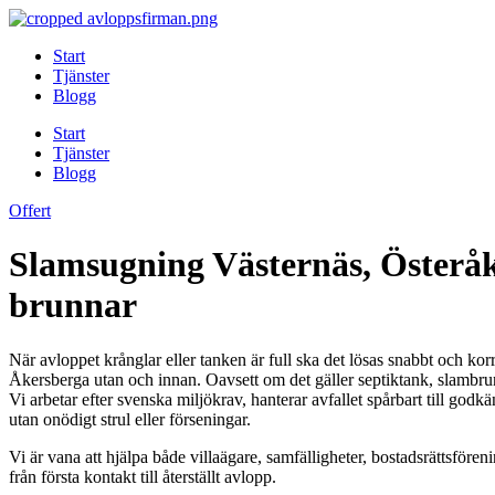
Skip
to
Start
content
Tjänster
Blogg
Start
Tjänster
Blogg
Offert
Slamsugning Västernäs, Österåk
brunnar
När avloppet krånglar eller tanken är full ska det lösas snabbt och ko
Åkersberga utan och innan. Oavsett om det gäller septiktank, slamb
Vi arbetar efter svenska miljökrav, hanterar avfallet spårbart till godk
utan onödigt strul eller förseningar.
Vi är vana att hjälpa både villaägare, samfälligheter, bostadsrättsför
från första kontakt till återställt avlopp.