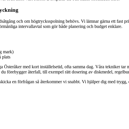
ryckning
tidsåtgång och om högtrycksspolning behövs. Vi lämnar gärna ett fast pri
örmånliga intervallavtal som gör både planering och budget enklare.
ig mark)
 plats
a Österåker med kort inställelsetid, ofta samma dag. Våra tekniker tar 
m hur du förebygger återfall, till exempel rätt dosering av diskmedel, rege
er skicka en förfrågan så återkommer vi snabbt. Vi hjälper dig med trygg,