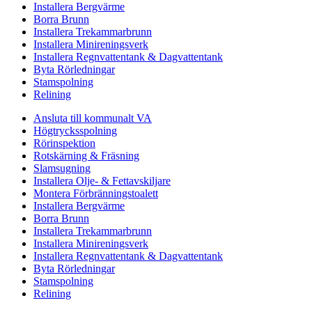
Installera Bergvärme
Borra Brunn
Installera Trekammarbrunn
Installera Minireningsverk
Installera Regnvattentank & Dagvattentank
Byta Rörledningar
Stamspolning
Relining
Ansluta till kommunalt VA
Högtrycksspolning
Rörinspektion
Rotskärning & Fräsning
Slamsugning
Installera Olje- & Fettavskiljare
Montera Förbränningstoalett
Installera Bergvärme
Borra Brunn
Installera Trekammarbrunn
Installera Minireningsverk
Installera Regnvattentank & Dagvattentank
Byta Rörledningar
Stamspolning
Relining