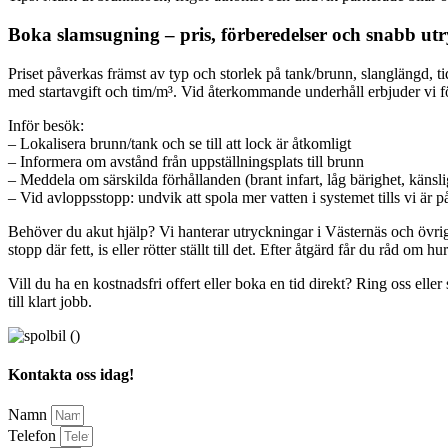
Boka slamsugning – pris, förberedelser och snabb ut
Priset påverkas främst av typ och storlek på tank/​brunn, slanglängd, 
med startavgift och tim/​m³. Vid återkommande underhåll erbjuder vi f
Inför besök:
– Lokalisera brunn/​tank och se till att lock är åtkomligt
– Informera om avstånd från uppställningsplats till brunn
– Meddela om särskilda förhållanden (brant infart, låg bärighet, känsl
– Vid avloppsstopp: undvik att spola mer vatten i systemet tills vi är på
Behöver du akut hjälp? Vi hanterar utryckningar i Västernäs och övrig
stopp där fett, is eller rötter ställt till det. Efter åtgärd får du råd o
Vill du ha en kostnadsfri offert eller boka en tid direkt? Ring oss ell
till klart jobb.
Kontakta oss idag!
Namn
Telefon