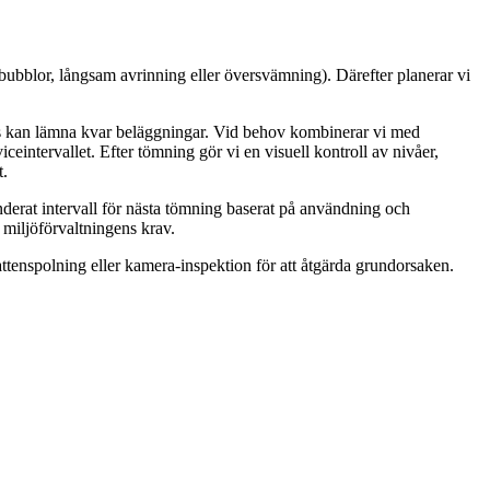
bubblor, långsam avrinning eller översvämning). Därefter planerar vi
ars kan lämna kvar beläggningar. Vid behov kombinerar vi med
eintervallet. Efter tömning gör vi en visuell kontroll av nivåer,
t.
nderat intervall för nästa tömning baserat på användning och
 miljöförvaltningens krav.
vattenspolning eller kamera-inspektion för att åtgärda grundorsaken.