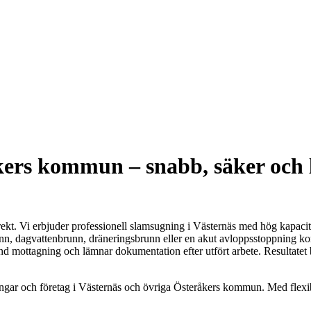
ers kommun – snabb, säker och l
rrekt. Vi erbjuder professionell slamsugning i Västernäs med hög kapaci
runn, dagvattenbrunn, dräneringsbrunn eller en akut avloppsstoppning 
änd mottagning och lämnar dokumentation efter utfört arbete. Resultatet b
eningar och företag i Västernäs och övriga Österåkers kommun. Med flexi